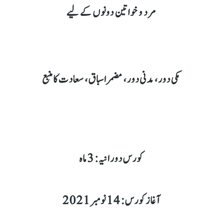
مرد و خواتین دونوں کے لیے
مکی دور،
مدنی دور،
مضمراسباق،
سعادت کا منبع
کورس دورانیہ: 3 ماہ
آغاز کورس: 14 نومبر2021