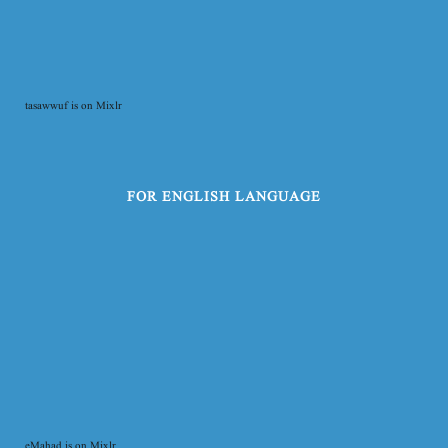
tasawwuf is on Mixlr
FOR ENGLISH LANGUAGE
eMahad is on Mixlr