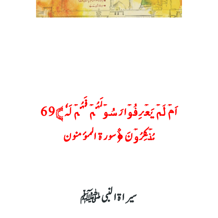
﴾اَمۡ لَمۡ یَعۡرِفُوۡا رَسُوۡلَہُمۡ فَہُمۡ لَہٗ
69
مُنۡکِرُوۡنَ ﴿۫سورة المؤمنون
سیراةالنبىﷺ