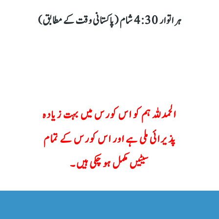
ہر اتوار 4:30 شام (پاکستانی وقت کے مطابق)
الحمدللہ ہم کو اس کورس میں بہت زیادہ
پذیرائی ملی ہے اور اس کورس کے تمام
سیٹیں مکمل ہو چکی ہیں۔